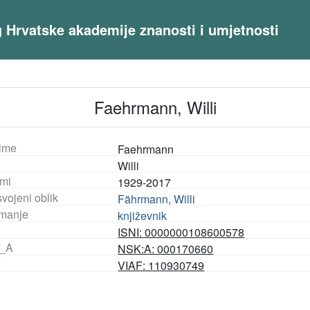
og Hrvatske akademije znanosti i umjetnosti
Faehrmann, Willi
ime
Faehrmann
Willi
mi
1929-2017
vojeni oblik
Fährmann, Willi
manje
književnik
ISNI: 0000000108600578
_A
NSK:A: 000170660
F
VIAF: 110930749