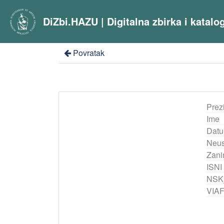
DiZbi.HAZU | Digitalna zbirka i katal
Povratak
Prez
Ime
Datu
Neus
Zani
ISNI
NSK
VIA