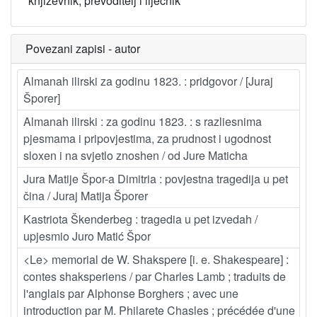
književnik, prevoditelj i liječnik
Povezani zapisi - autor
Almanah ilirski za godinu 1823. : pridgovor / [Juraj
Šporer]
Almanah ilirski : za godinu 1823. : s razliesnima
pjesmama i pripovjestima, za prudnost i ugodnost
sloxen i na svjetlo znoshen / od Jure Maticha
Jura Matije Špor-a Dimitria : povjestna tragedija u pet
čina / Juraj Matija Šporer
Kastriota Škenderbeg : tragedia u pet izvedah /
upjesmio Juro Matić Špor
<Le> memorial de W. Shakspere [i. e. Shakespeare] :
contes shaksperiens / par Charles Lamb ; traduits de
l'anglais par Alphonse Borghers ; avec une
introduction par M. Philarete Chasles ; précédée d'une