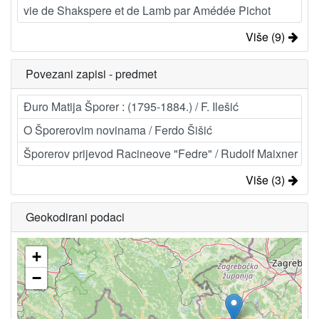
vie de Shakspere et de Lamb par Amédée Pichot
Više (9)
Povezani zapisi - predmet
Đuro Matija Šporer : (1795-1884.) / F. Ilešić
O Šporerovim novinama / Ferdo Šišić
Šporerov prijevod Racineove "Fedre" / Rudolf Maixner
Više (3)
Geokodirani podaci
+
−