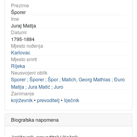
Prezime
Šporer
Ime
Juraj Matija
Datumi
1795-1884
Mjesto rođenja
Karlovac
Mjesto smrti
Rijeka
Neusvojeni oblik
Sporer ; Šporer ; Špor ; Matich, Georg Mathias ; Đuro
Matija ; Jura Matić ; Juro
Zanimanje
književnik
•
prevoditelj
•
liječnik
Biografska napomena