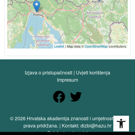
Leaflet
| Map data ©
OpenStreetMap
contributors
Izjava o pristupačnosti
|
Uvjeti korištenja
Impresum
Open
© 2026 Hrvatska akademija znanosti i umjetnosti. Sva
prava pridržana. | Kontakt: dizbi@hazu.hr
Svi dostupni zapisi