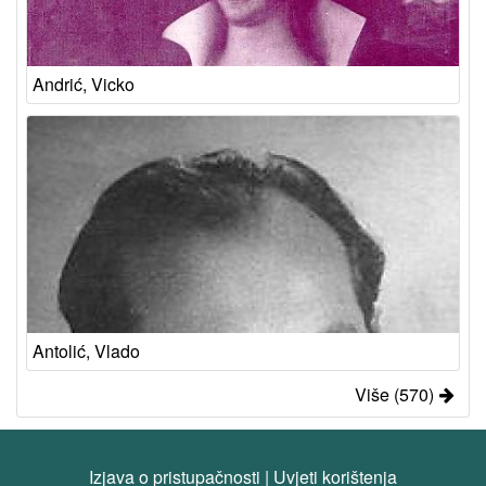
Andrić, Vicko
Antolić, Vlado
Više (570)
Izjava o pristupačnosti
|
Uvjeti korištenja