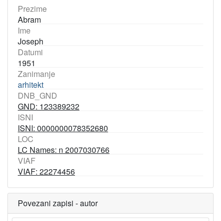
Prezime
Abram
Ime
Joseph
Datumi
1951
Zanimanje
arhitekt
DNB_GND
GND: 123389232
ISNI
ISNI: 0000000078352680
LOC
LC Names: n 2007030766
VIAF
VIAF: 22274456
Povezani zapisi - autor