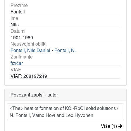
Prezime
Fontell
Ime
Nils
Datumi
1901-1980
Neusvojeni oblik
Fontell, Nils Daniel
•
Fontell, N.
Zanimanje
fizičar
VIAF
VIAF: 268197249
Povezani zapisi - autor
<The> heat of formation of KCl-RbCl solid solutions /
N. Fontell, Väinö Hovi and Leo Hyvönen
Više (1)