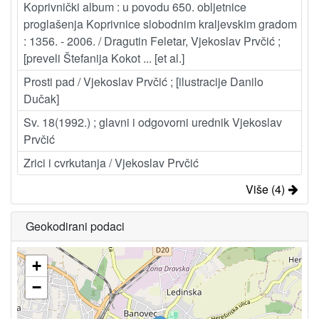
Koprivnički album : u povodu 650. obljetnice
proglašenja Koprivnice slobodnim kraljevskim gradom
: 1356. - 2006. / Dragutin Feletar, Vjekoslav Prvčić ;
[preveli Štefanija Kokot ... [et al.]
Prosti pad / Vjekoslav Prvčić ; [ilustracije Danilo
Dučak]
Sv. 18(1992.) ; glavni i odgovorni urednik Vjekoslav
Prvčić
Zrici i cvrkutanja / Vjekoslav Prvčić
Više (4)
Geokodirani podaci
+
−