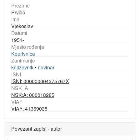
Prezime
Prvčić
Ime
Vjekoslav
Datumi
1951-
Mjesto rođenja
Koprivnica
Zanimanje
književnik
•
novinar
ISNI
ISNI: 000000004375767X
NSK_A
NSK:A: 000018285
VIAF
VIAF: 41369035
Povezani zapisi - autor