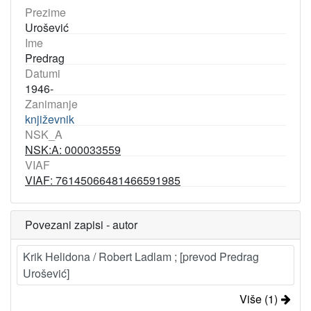
Prezime
Urošević
Ime
Predrag
Datumi
1946-
Zanimanje
književnik
NSK_A
NSK:A: 000033559
VIAF
VIAF: 76145066481466591985
Povezani zapisi - autor
Krik Helidona / Robert Ladlam ; [prevod Predrag
Urošević]
Više (1)