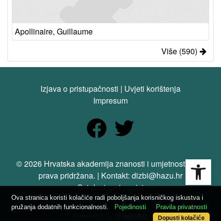
Apollinaire, Guillaume
Više (590)
Izjava o pristupačnosti
|
Uvjeti korištenja
Impresum
Open
© 2026 Hrvatska akademija znanosti i umjetnosti. Sva
prava pridržana. | Kontakt: dizbi@hazu.hr
Svi dostupni zapisi
Ova stranica koristi kolačiće radi poboljšanja korisničkog iskustva i
pružanja dodatnih funkcionalnosti.
Pojedinosti
Pravila privatnosti
Dopusti kolačiće