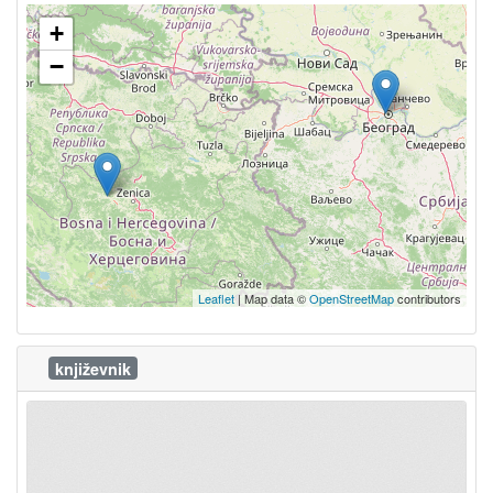
+
−
Leaflet
| Map data ©
OpenStreetMap
contributors
književnik