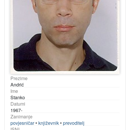
Prezime
Andrić
Ime
Stanko
Datumi
1967-
Zanimanje
povjesničar
•
književnik
•
prevoditelj
ISNI