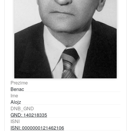
Prezime
Benac
Ime
Alojz
DNB_GND
GND: 140218335
ISNI
ISNI: 0000000121462106