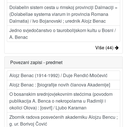
Dolabelin sistem cesta u rimskoj provinciji Dalmaciji =
(Dolabellae systema viarum in provincia Romana
Dalmatia) / Ivo Bojanovski ; urednik Alojz Benac
Jedno svjedočanstvo o taurobolijskom kultu u Bosni /
A. Benac
Više (44)
Povezani zapisi - predmet
Alojz Benac (1914-1992) / Duje Rendić-Miočević
Alojz Benac : [biografije novih članova Akademije]
O bosanskim srednjovjekovnim stećcima (povodom
publikacija A. Benca o nekropolama u Radimlji i
okolici Olova) : [osvrt] / Ljubo Karaman
Zbornik radova posvećenih akademiku Alojzu Bencu ;
g. ur. Borivoj Čović