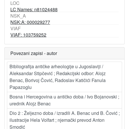
LOC
LC Names: n81024488
NSK_A
NSK:A: 000029277
VIAF
VIAF: 103759252
Povezani zapisi - autor
Bibliografija antičke arheologije u Jugoslaviji /
Aleksandar Stipčević ; Redakcijski odbor: Alojz
Benac, Borivoj Čović, Radoslav Katičići Fanula
Papazoglu
Bosna i Hercegovina u antičko doba / Ivo Bojanovski ;
urednik Alojz Benac
Dio 2 : Željezno doba / izradili A. Benac und B. Čović ;
ilustracije Hela Volfart ; njemački prevod Anton
Smodić