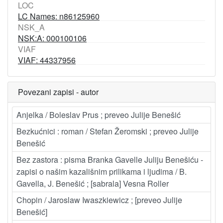
LOC
LC Names: n86125960
NSK_A
NSK:A: 000100106
VIAF
VIAF: 44337956
Povezani zapisi - autor
Anjelka / Boleslav Prus ; preveo Julije Benešić
Bezkućnici : roman / Stefan Žeromski ; preveo Julije
Benešić
Bez zastora : pisma Branka Gavelle Juliju Benešiću -
zapisi o našim kazališnim prilikama i ljudima / B.
Gavella, J. Benešić ; [sabrala] Vesna Roller
Chopin / Jaroslaw Iwaszkiewicz ; [preveo Julije
Benešić]