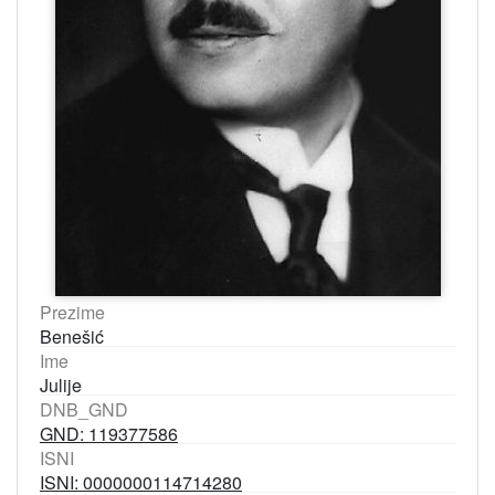
Prezime
Benešić
Ime
Julije
DNB_GND
GND: 119377586
ISNI
ISNI: 0000000114714280