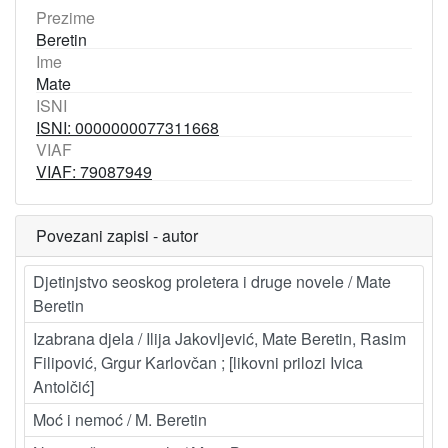
Prezime
Beretin
Ime
Mate
ISNI
ISNI: 0000000077311668
VIAF
VIAF: 79087949
Povezani zapisi - autor
Djetinjstvo seoskog proletera i druge novele / Mate
Beretin
Izabrana djela / Ilija Jakovljević, Mate Beretin, Rasim
Filipović, Grgur Karlovčan ; [likovni prilozi Ivica
Antolčić]
Moć i nemoć / M. Beretin