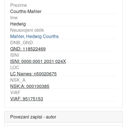
Prezime
Courths-Mahler
Ime
Hedwig
Neusvojeni oblik
Mahler, Hedwig Courths
DNB_GND
GND: 118522469
ISNI
ISNI: 0000 0001 2031 024X
LOC
LC Names: n50020675
NSK_A
NSK:A: 000100385
VIAF
VIAF: 95175153
Povezani zapisi - autor