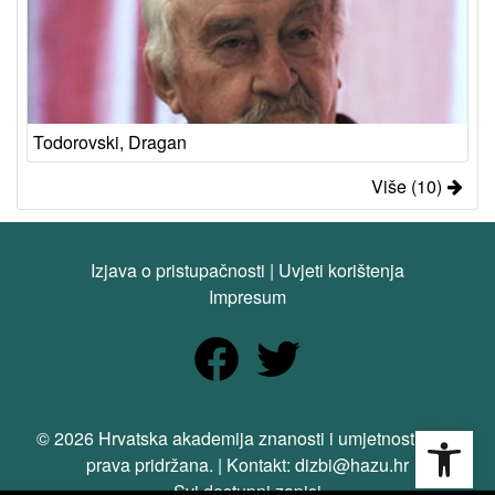
Todorovski, Dragan
Više (10)
Izjava o pristupačnosti
|
Uvjeti korištenja
Impresum
Open
© 2026 Hrvatska akademija znanosti i umjetnosti. Sva
prava pridržana. | Kontakt: dizbi@hazu.hr
Svi dostupni zapisi