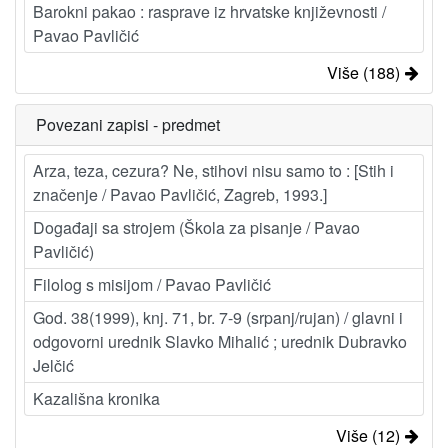
Barokni pakao : rasprave iz hrvatske književnosti /
Pavao Pavličić
Više (188)
Povezani zapisi - predmet
Arza, teza, cezura? Ne, stihovi nisu samo to : [Stih i
značenje / Pavao Pavličić, Zagreb, 1993.]
Događaji sa strojem (Škola za pisanje / Pavao
Pavličić)
Filolog s misijom / Pavao Pavličić
God. 38(1999), knj. 71, br. 7-9 (srpanj/rujan) / glavni i
odgovorni urednik Slavko Mihalić ; urednik Dubravko
Jelčić
Kazališna kronika
Više (12)