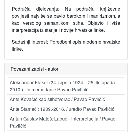
Područja djelovanja: Na području književne
povijesti najviše se bavio barokom i manirizmom, a
kao versolog semantikom stiha. Objavio i više
interpretacija iz starije i novije hrvatske lirike.
Sadašnji interesi: Poredbeni opis moderne hrvatske
lirike.
Povezani zapisi - autor
Aleksandar Flaker (24. srpnja 1924. - 25. listopada
2010.) : in memoriam / Pavao Pavličić
Ante Kovačić kao stihotvorac / Pavao Pavličić
Ante Stamać : 1939.-2016. / uredio Pavao Pavličić
Antun Gustav Matoš: Labud - interpretacija / Pavao
Pavličić