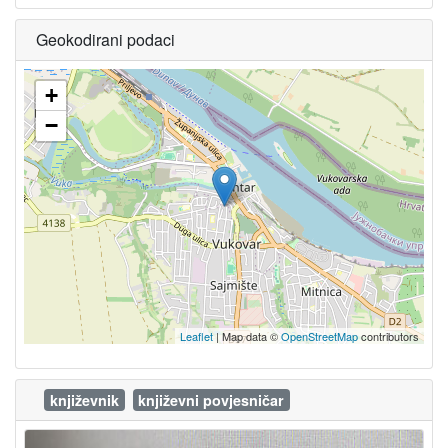
Geokodirani podaci
+
−
Leaflet
| Map data ©
OpenStreetMap
contributors
književnik
književni povjesničar