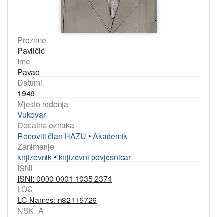
Prezime
Pavličić
Ime
Pavao
Datumi
1946-
Mjesto rođenja
Vukovar
Dodatna oznaka
Redoviti član HAZU
•
Akademik
Zanimanje
književnik
•
književni povjesničar
ISNI
ISNI: 0000 0001 1035 2374
LOC
LC Names: n82115726
NSK_A