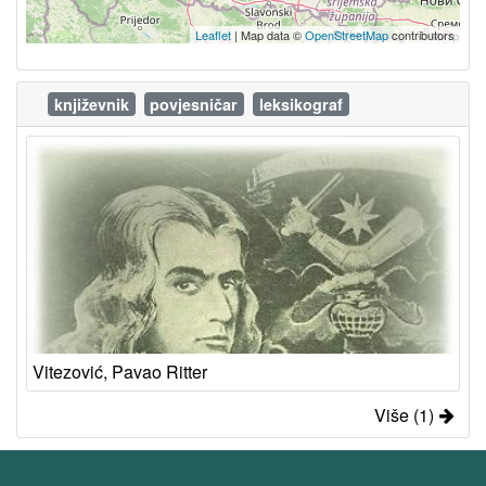
Leaflet
| Map data ©
OpenStreetMap
contributors
književnik
povjesničar
leksikograf
Vitezović, Pavao Ritter
Više (1)