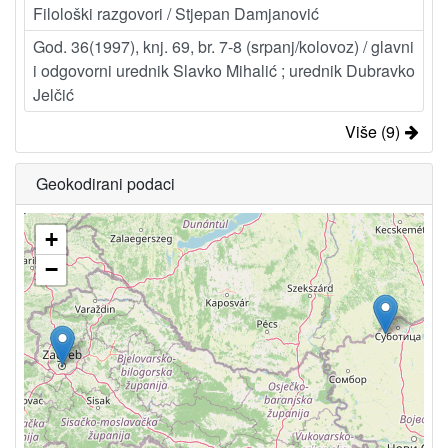
Filološki razgovori / Stjepan Damjanović
God. 36(1997), knj. 69, br. 7-8 (srpanj/kolovoz) / glavni
i odgovorni urednik Slavko Mihalić ; urednik Dubravko
Jelčić
Više (9)
Geokodirani podaci
+
−