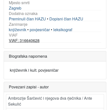
Mjesto smrti
Zagreb
Dodatna oznaka
Preminuli član HAZU
•
Dopisni član HAZU
Zanimanje
književnik
•
povjesničar
•
leksikograf
VIAF
VIAF: 316640628
Biografska napomena
književnik i kult. povjesničar
Povezani zapisi - autor
Ambrozije Šarčević i njegova dva rječnika / Ante
Sekulić