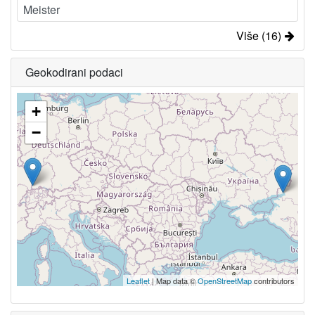
Meister
Više (16)
Geokodirani podaci
+
−
Leaflet
| Map data ©
OpenStreetMap
contributors