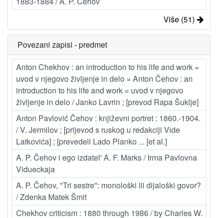
1883-1884 / A. P. Čehov
Više (51)
Povezani zapisi - predmet
Anton Chekhov : an introduction to his life and work =
uvod v njegovo življenje in delo = Anton Čehov : an
introduction to his life and work = uvod v njegovo
življenje in delo / Janko Lavrin ; [prevod Rapa Šuklje]
Anton Pavlović Čehov : književni portret : 1860.-1904.
/ V. Jermilov ; [prijevod s ruskog u redakciji Vide
Latkovića] ; [prevedeli Lado Planko ... [et al.]
A. P. Čehov i ego izdatel' A. F. Marks / Irma Pavlovna
Vidueckaja
A. P. Čehov, "Tri sestre": monološki ili dijaloški govor?
/ Zdenka Matek Šmit
Chekhov criticism : 1880 through 1986 / by Charles W.