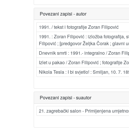
Povezani zapisi - autor
1991. / tekst i fotografije Zoran Filipović
1991. : Zoran Filipović : izložba fotografija,
Filipović ; [predgovor Željka Čorak ; glavn
Dnevnik smrti : 1991.- integralno / Zoran Fili
Izlet u pakao / Zoran Filipović ; fotografije Z
Nikola Tesla : I bi svjetlo! : Smiljan, 10. 7. 1
Povezani zapisi - suautor
21. zagrebački salon - Primijenjena umjetnost,