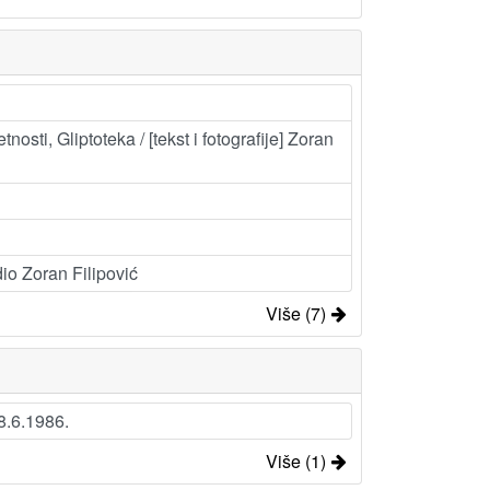
osti, Gliptoteka / [tekst i fotografije] Zoran
edio Zoran Filipović
Više (7)
 8.6.1986.
Više (1)