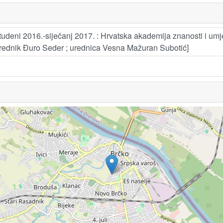
 studeni 2016.-siječanj 2017. : Hrvatska akademija znanosti i umjetn
i urednik Đuro Seder ; urednica Vesna Mažuran Subotić]