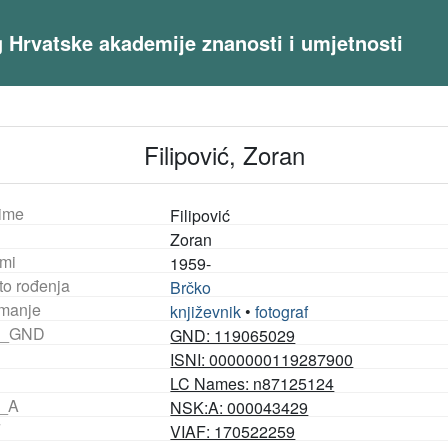
og Hrvatske akademije znanosti i umjetnosti
Filipović, Zoran
ime
Filipović
Zoran
mi
1959-
to rođenja
Brčko
manje
književnik
•
fotograf
_GND
GND: 119065029
ISNI: 0000000119287900
LC Names: n87125124
_A
NSK:A: 000043429
F
VIAF: 170522259