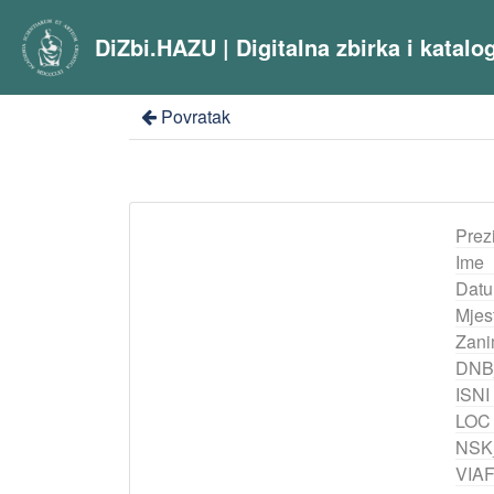
DiZbi.HAZU | Digitalna zbirka i katal
Povratak
Prez
Ime
Datu
Mjes
Zani
DNB
ISNI
LOC
NSK
VIA