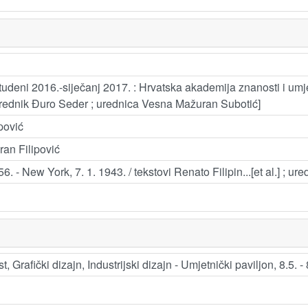
 studeni 2016.-siječanj 2017. : Hrvatska akademija znanosti i umjetn
i urednik Đuro Seder ; urednica Vesna Mažuran Subotić]
pović
oran Filipović
856. - New York, 7. 1. 1943. / tekstovi Renato Filipin...[et al.] ; ur
 Grafički dizajn, Industrijski dizajn - Umjetnički paviljon, 8.5. -