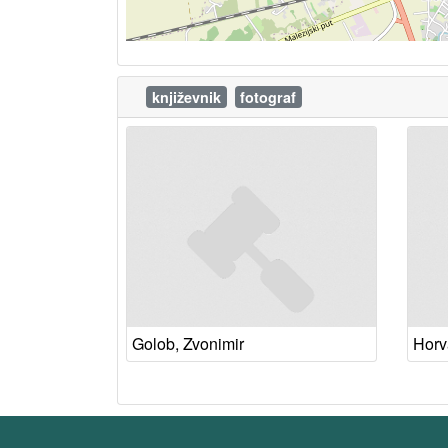
književnik
fotograf
Golob, Zvonimir
Horv