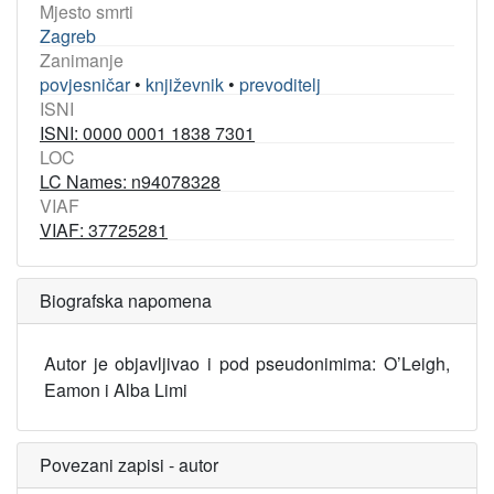
Mjesto smrti
Zagreb
Zanimanje
povjesničar
•
književnik
•
prevoditelj
ISNI
ISNI: 0000 0001 1838 7301
LOC
LC Names: n94078328
VIAF
VIAF: 37725281
Biografska napomena
Autor je objavljivao i pod pseudonimima: O’Leigh,
Eamon i Alba Limi
Povezani zapisi - autor