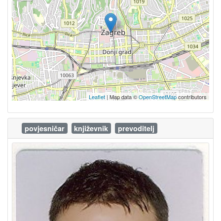
Leaflet
| Map data ©
OpenStreetMap
contributors
povjesničar
književnik
prevoditelj