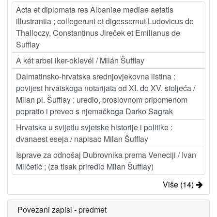
Acta et diplomata res Albaniae mediae aetatis
illustrantia ; collegerunt et digessernut Ludovicus de
Thalloczy, Constantinus Jireček et Emilianus de
Sufflay
A két arbei iker-oklevél / Milán Šufflay
Dalmatinsko-hrvatska srednjovjekovna listina :
povijest hrvatskoga notarijata od XI. do XV. stoljeća /
Milan pl. Šufflay ; uredio, proslovnom pripomenom
popratio i preveo s njemačkoga Darko Sagrak
Hrvatska u svijetlu svjetske historije i politike :
dvanaest eseja / napisao Milan Šufflay
Isprave za odnošaj Dubrovnika prema Veneciji / Ivan
Milčetić ; (za tisak priredio Milan Šufflay)
Više (14)
Povezani zapisi - predmet