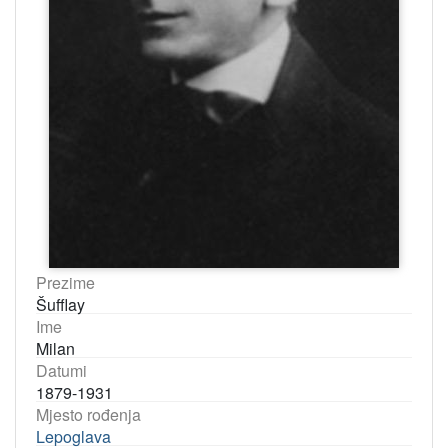
Prezime
Šufflay
Ime
Milan
Datumi
1879-1931
Mjesto rođenja
Lepoglava