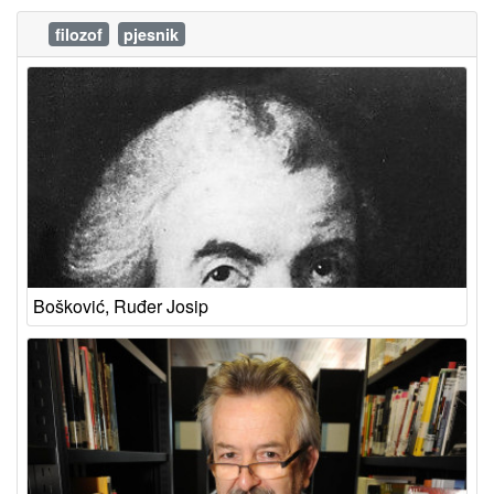
filozof
pjesnik
Bošković, Ruđer Josip