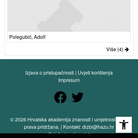
Polegubić, Adolf
Više (4)
Izjava o pristupačnosti
|
Uvjeti korištenja
Impresum
Open
© 2026 Hrvatska akademija znanosti i umjetnosti. Sva
prava pridržana. | Kontakt: dizbi@hazu.hr
Svi dostupni zapisi