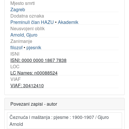
Mjesto smrti
Zagreb
Dodatna oznaka
Preminuli član HAZU
•
Akademik
Neusvojeni oblik
Arnold, Gjuro
Zanimanje
filozof
•
pjesnik
ISNI
ISNI: 0000 0000 1867 7838
LOC
LC Names: n00088524
VIAF
VIAF: 30412410
Povezani zapisi - autor
Čeznuća i maštanja : pjesme : 1900-1907 / Gjuro
Arnold