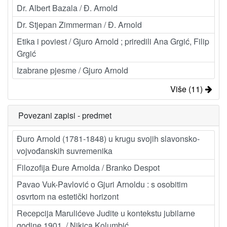
Dr. Albert Bazala / Đ. Arnold
Dr. Stjepan Zimmerman / Đ. Arnold
Etika i poviest / Gjuro Arnold ; priredili Ana Grgić, Filip
Grgić
Izabrane pjesme / Gjuro Arnold
Više (11)
Povezani zapisi - predmet
Đuro Arnold (1781-1848) u krugu svojih slavonsko-
vojvođanskih suvremenika
Filozofija Đure Arnolda / Branko Despot
Pavao Vuk-Pavlović o Gjuri Arnoldu : s osobitim
osvrtom na estetički horizont
Recepcija Marulićeve Judite u kontekstu jubilarne
godine 1901. / Nikica Kolumbić