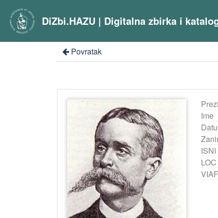
DiZbi.HAZU | Digitalna zbirka i katal
Povratak
Prez
Ime
Datu
Zani
ISNI
LOC
VIA