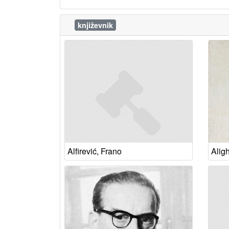
književnik
Alfirević, Frano
Aligh