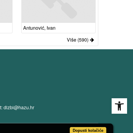
Antunović, Ivan
Više (590)
Open
t: dizbi@hazu.hr
Dopusti kolačiće