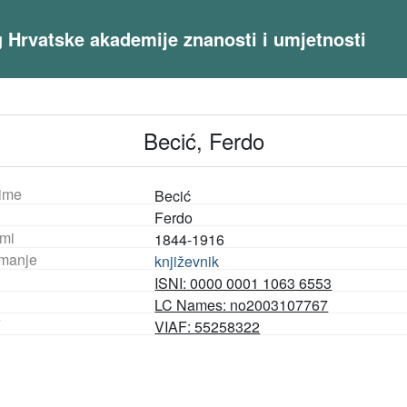
og Hrvatske akademije znanosti i umjetnosti
Becić, Ferdo
ime
Becić
Ferdo
mi
1844-1916
manje
književnik
ISNI: 0000 0001 1063 6553
LC Names: no2003107767
F
VIAF: 55258322