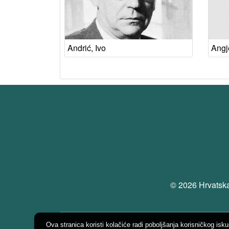
Andrić, Ivo
Angj
© 2026 Hrvatska
Ova stranica koristi kolačiće radi poboljšanja korisničkog isk