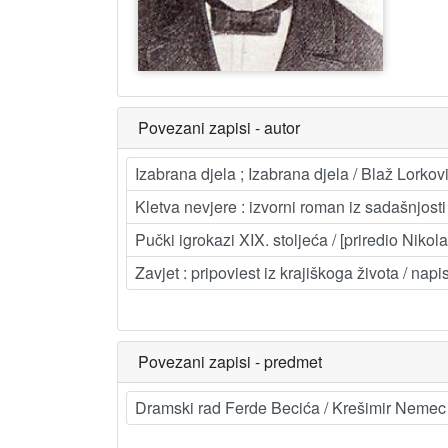
Povezani zapisi - autor
Izabrana djela ; Izabrana djela / Blaž Lorkov
Kletva nevjere : izvorni roman iz sadašnjost
Pučki igrokazi XIX. stoljeća / [priredio Nikola
Zavjet : pripoviest iz krajiškoga života / na
Povezani zapisi - predmet
Dramski rad Ferde Becića / Krešimir Nemec