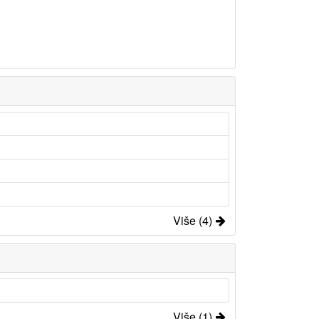
Više (4)
Više (1)