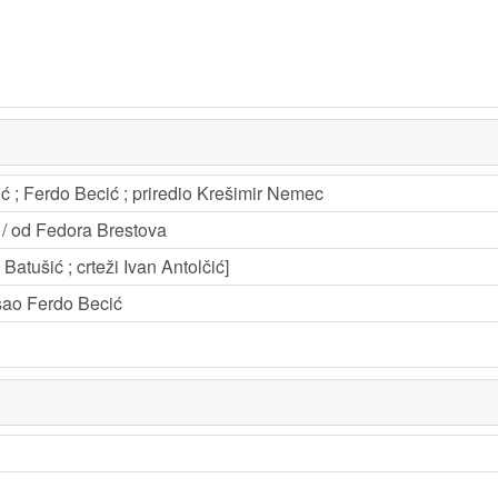
ić ; Ferdo Becić ; priredio Krešimir Nemec
i / od Fedora Brestova
 Batušić ; crteži Ivan Antolčić]
pisao Ferdo Becić