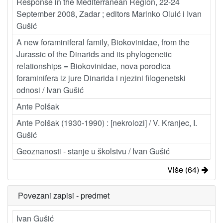
Response in the Mediterranean Region, 22-24
September 2008, Zadar ; editors Marinko Oluić i Ivan
Gušić
A new foraminiferal family, Biokovinidae, from the
Jurassic of the Dinarids and its phylogenetic
relationships = Biokovinidae, nova porodica
foraminifera iz jure Dinarida i njezini filogenetski
odnosi / Ivan Gušić
Ante Polšak
Ante Polšak (1930-1990) : [nekrolozi] / V. Kranjec, I.
Gušić
Geoznanosti - stanje u školstvu / Ivan Gušić
Više (64)
Povezani zapisi - predmet
Ivan Gušić