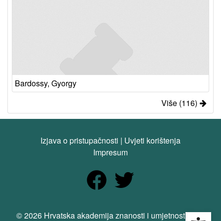
Bardossy, Gyorgy
Više (116)
Izjava o pristupačnosti
|
Uvjeti korištenja
Impresum
Open
© 2026 Hrvatska akademija znanosti i umjetnosti. Sva