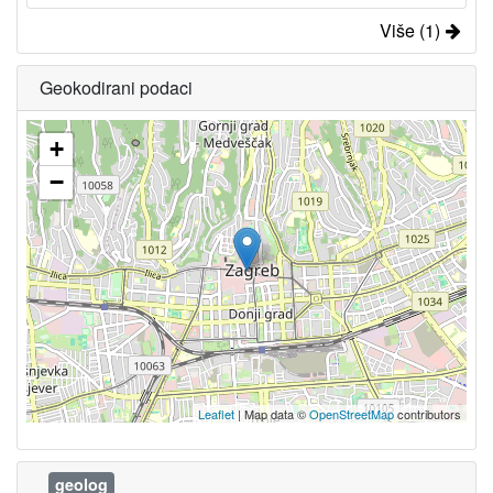
Više (1)
Geokodirani podaci
+
−
Leaflet
| Map data ©
OpenStreetMap
contributors
geolog