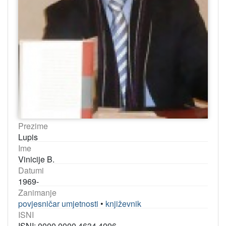
Prezime
Lupis
Ime
Vinicije B.
Datumi
1969-
Zanimanje
povjesničar umjetnosti
•
književnik
ISNI
ISNI: 0000 0000 4634 4096