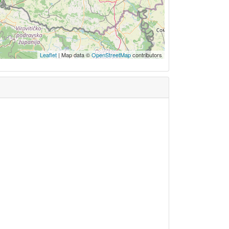
Leaflet
| Map data ©
OpenStreetMap
contributors