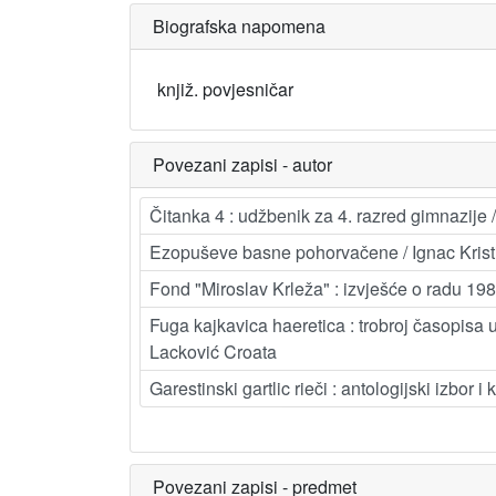
Biografska napomena
knjiž. povjesničar
Povezani zapisi - autor
Čitanka 4 : udžbenik za 4. razred gimnazije / 
Ezopuševe basne pohorvačene / Ignac Kristi
Fond "Miroslav Krleža" : izvješće o radu 1985
Fuga kajkavica haeretica : trobroj časopisa u
Lacković Croata
Garestinski gartlic rieči : antologijski izb
Povezani zapisi - predmet