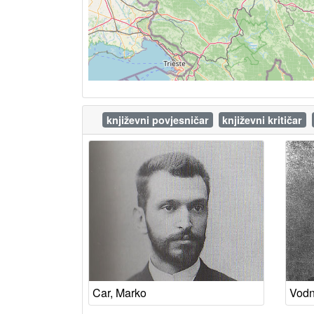
književni povjesničar
književni kritičar
Car, Marko
Vodn