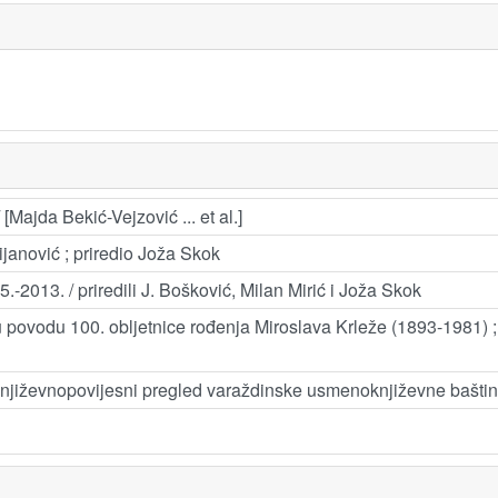
[Majda Bekić-Vejzović ... et al.]
janović ; priredio Joža Skok
.-2013. / priredili J. Bošković, Milan Mirić i Joža Skok
 povodu 100. obljetnice rođenja Miroslava Krleže (1893-1981) ; p
or i književnopovijesni pregled varaždinske usmenoknjiževne bašti