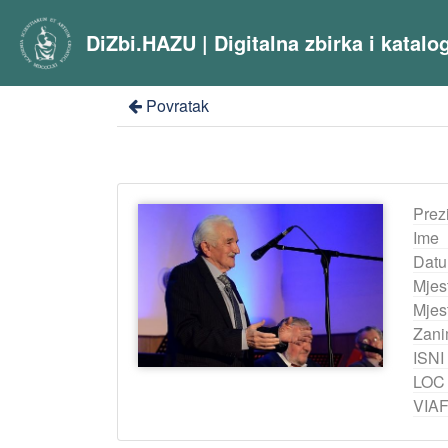
DiZbi.HAZU | Digitalna zbirka i katal
Povratak
Prez
Ime
Datu
Mjes
Mjest
Zani
ISNI
LOC
VIA