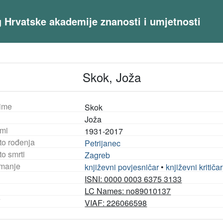
og Hrvatske akademije znanosti i umjetnosti
Skok, Joža
ime
Skok
Joža
mi
1931-2017
to rođenja
Petrijanec
o smrti
Zagreb
manje
književni povjesničar
•
književni kritičar
ISNI: 0000 0003 6375 3133
LC Names: no89010137
F
VIAF: 226066598