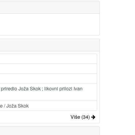
riredio Joža Skok ; likovni prilozi Ivan
ne / Joža Skok
Više (34)