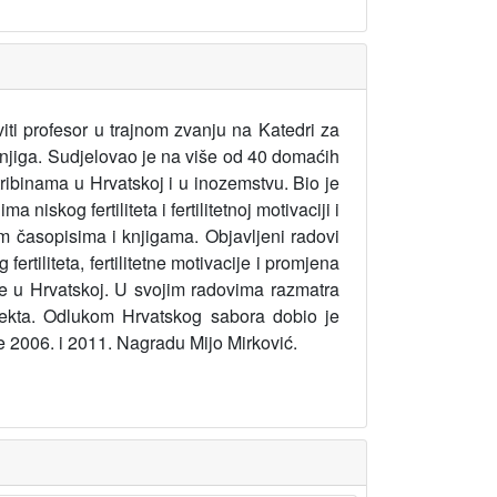
ti profesor u trajnom zvanju na Katedri za
knjiga. Sudjelovao je na više od 40 domaćih
binama u Hrvatskoj i u inozemstvu. Bio je
 niskog fertiliteta i fertilitetnoj motivaciji i
nim časopisima i knjigama. Objavljeni radovi
ertiliteta, fertilitetne motivacije i promjena
tike u Hrvatskoj. U svojim radovima razmatra
spekta. Odlukom Hrvatskog sabora dobio je
 2006. i 2011. Nagradu Mijo Mirković.