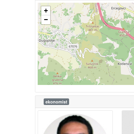
+
−
ekonomist