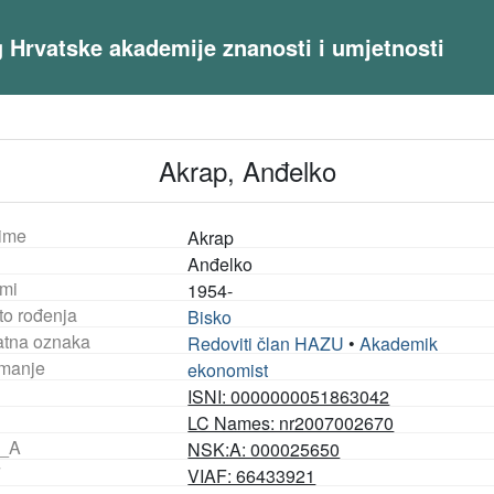
og Hrvatske akademije znanosti i umjetnosti
Akrap, Anđelko
ime
Akrap
Anđelko
mi
1954-
to rođenja
Bisko
tna oznaka
Redoviti član HAZU
•
Akademik
manje
ekonomist
ISNI: 0000000051863042
LC Names: nr2007002670
_A
NSK:A: 000025650
F
VIAF: 66433921