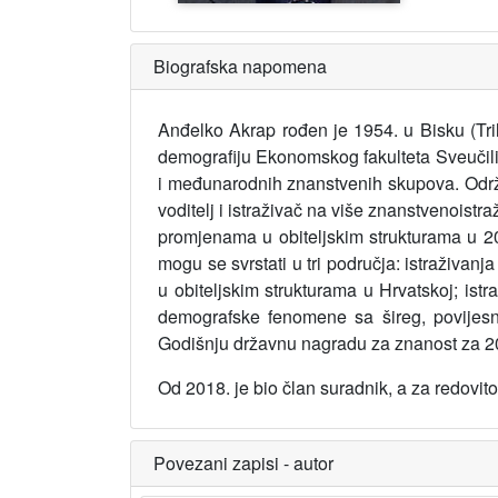
Biografska napomena
Anđelko Akrap rođen je 1954. u Bisku (Tri
demografiju Ekonomskog fakulteta Sveučiliš
i međunarodnih znanstvenih skupova. Održ
voditelj i istraživač na više znanstvenoistraži
promjenama u obiteljskim strukturama u 20. 
mogu se svrstati u tri područja: istraživanja
u obiteljskim strukturama u Hrvatskoj; istr
demografske fenomene sa šireg, povijesno
Godišnju državnu nagradu za znanost za 200
Od 2018. je bio član suradnik, a za redovi
Povezani zapisi - autor