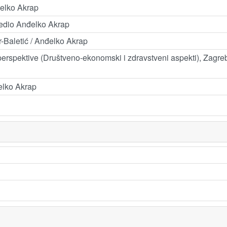
đelko Akrap
uredio Anđelko Akrap
r-Baletić / Anđelko Akrap
perspektive (Društveno-ekonomski i zdravstveni aspekti), Zagreb
elko Akrap