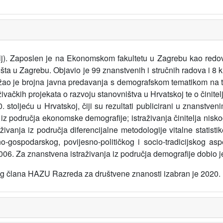
lj). Zaposlen je na Ekonomskom fakultetu u Zagrebu kao redovi
ta u Zagrebu. Objavio je 99 znanstvenih i stručnih radova i 8 
ao je brojna javna predavanja s demografskom tematikom na tri
vačkih projekata o razvoju stanovništva u Hrvatskoj te o činiteljima
stoljeću u Hrvatskoj, čiji su rezultati publicirani u znanstve
 iz područja ekonomske demografije; istraživanja činitelja niskog f
aživanja iz područja diferencijalne metodologije vitalne statis
-gospodarskog, povijesno-političkog i socio-tradicijskog a
6. Za znanstvena istraživanja iz područja demografije dobio je
tog člana HAZU Razreda za društvene znanosti izabran je 2020.