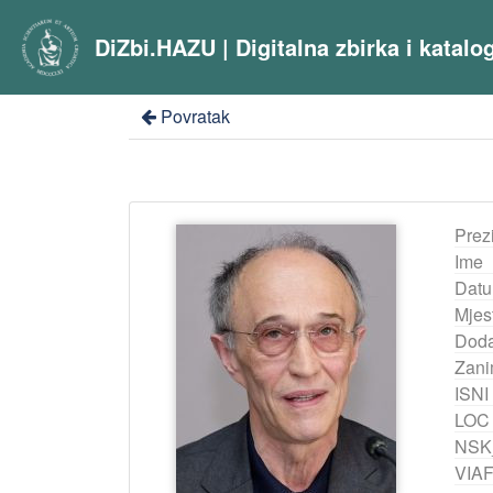
DiZbi.HAZU | Digitalna zbirka i katal
Povratak
Prez
Ime
Datu
Mjes
Doda
Zani
ISNI
LOC
NSK
VIA