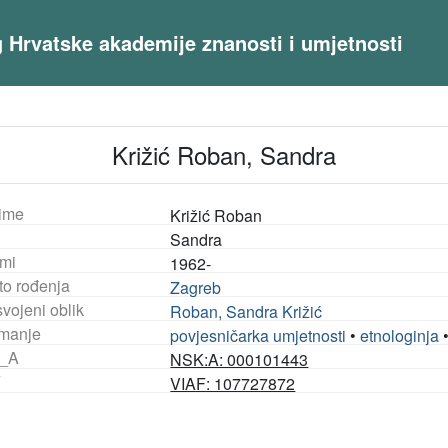
og Hrvatske akademije znanosti i umjetnosti
Križić Roban, Sandra
ime
Križić Roban
Sandra
mi
1962-
to rođenja
Zagreb
vojeni oblik
Roban, Sandra Križić
manje
povjesničarka umjetnosti
•
etnologinja
_A
NSK:A: 000101443
F
VIAF: 107727872