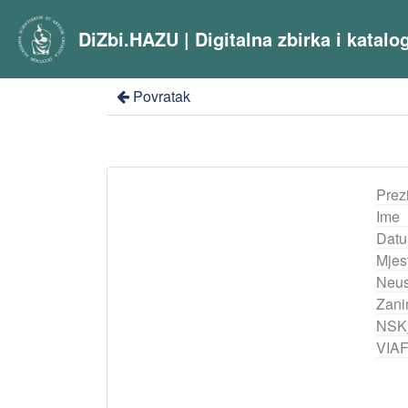
DiZbi.HAZU | Digitalna zbirka i katal
Povratak
Prez
Ime
Datu
Mjes
Neus
Zani
NSK
VIA