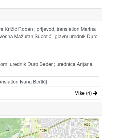
a Križić Roban ; prijevod, translation Marina
r Vesna Mažuran Subotić ; glavni urednik Đuro
vorni urednik Đuro Seder ; urednica Arijana
nslation Ivana Bertić]
Više (4)