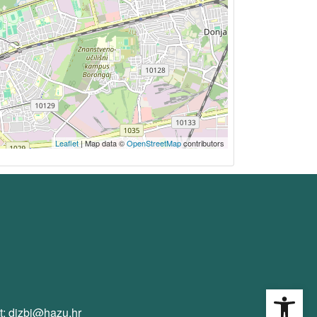
Leaflet
| Map data ©
OpenStreetMap
contributors
Open
t: dizbi@hazu.hr