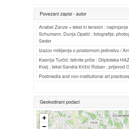
Povezani zapisi - autor
Anabel Zanze = tekst in tension : napinjanje
Schumann, Dunja Opatić ; fotografije, photo
Seder
Izazov mišljenja o prostornom jedinstvu / An
Ksenija Turčić: Istinite priče : Gliptoteka 
Kralj ; tekst Sandra Križić Roban ; prijevod
Postmedia and non-institutional art practice
Geokodirani podaci
+
−