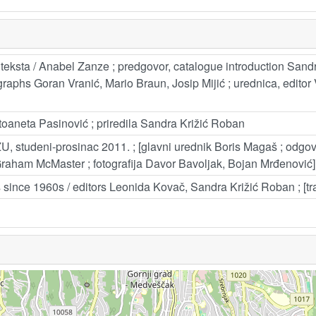
 teksta / Anabel Zanze ; predgovor, catalogue introduction Sandr
graphs Goran Vranić, Mario Braun, Josip Mijić ; urednica, edito
toaneta Pasinović ; priredila Sandra Križić Roban
HAZU, studeni-prosinac 2011. ; [glavni urednik Boris Magaš ; odgo
 Graham McMaster ; fotografija Davor Bavoljak, Bojan Mrđenović]
s since 1960s / editors Leonida Kovač, Sandra Križić Roban ; [tra