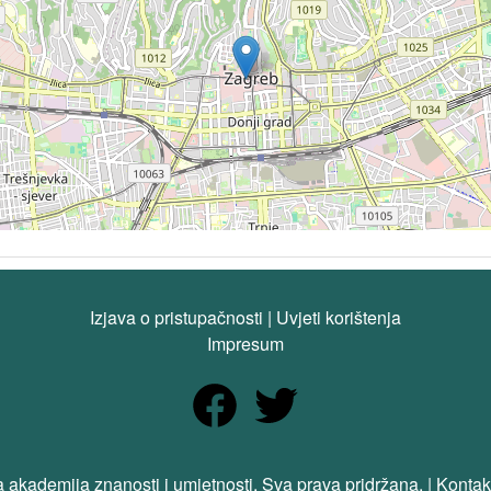
Izjava o pristupačnosti
|
Uvjeti korištenja
Impresum
 akademija znanosti i umjetnosti. Sva prava pridržana. | Kontak