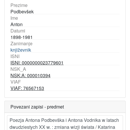
Prezime
Podbevšek
Ime
Anton
Datumi
1898-1981
Zanimanje
književnik
ISNI
ISNI: 0000000023779601
NSK_A
NSK:A: 000010394
VIAF
VIAF: 76567153
Povezani zapisi - predmet
Poezja Antona Podbevška i Antona Vodnika w latach
dwudziestych XX w. : zmiana wizji świata / Katarina