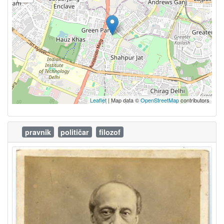
Leaflet
| Map data ©
OpenStreetMap
contributors
pravnik
političar
filozof