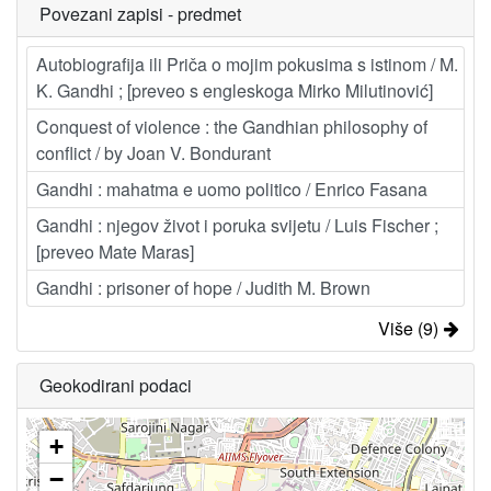
Povezani zapisi - predmet
Autobiografija ili Priča o mojim pokusima s istinom / M.
K. Gandhi ; [preveo s engleskoga Mirko Milutinović]
Conquest of violence : the Gandhian philosophy of
conflict / by Joan V. Bondurant
Gandhi : mahatma e uomo politico / Enrico Fasana
Gandhi : njegov život i poruka svijetu / Luis Fischer ;
[preveo Mate Maras]
Gandhi : prisoner of hope / Judith M. Brown
Više (9)
Geokodirani podaci
+
−