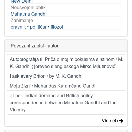
New Delhi
Neusvojeni oblik
Mahatma Gandhi
Zanimanje
pravnik
•
političar
•
filozof
Povezani zapisi - autor
Autobiografija ili Priča o mojim pokusima s istinom / M.
K. Gandhi ; [preveo s engleskoga Mirko Milutinović]
I ask every Briton / by M. K. Gandhi
Moja žizn' / Mohandas Karamčand Gandi
<The> Indian demand and British policy :
correspondence between Mahatma Gandhi and the
Viceroy
Više (4)