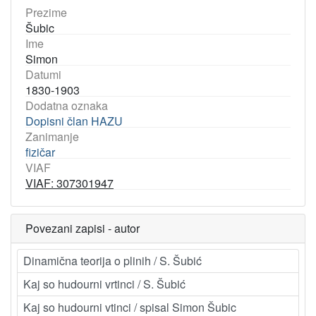
Prezime
Šubic
Ime
Simon
Datumi
1830-1903
Dodatna oznaka
Dopisni član HAZU
Zanimanje
fizičar
VIAF
VIAF: 307301947
Povezani zapisi - autor
Dinamična teorija o plinih / S. Šubić
Kaj so hudourni vrtinci / S. Šubić
Kaj so hudourni vtinci / spisal Simon Šubic