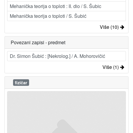
Mehanička teorija o toploti : II. dio / S. Šubic
Mehanička teorija o toploti / S. Šubić
Više (10)
Povezani zapisi - predmet
Dr. Simon Šubić : [Nekrolog.] / A. Mohorovičić
Više (1)
fizičar