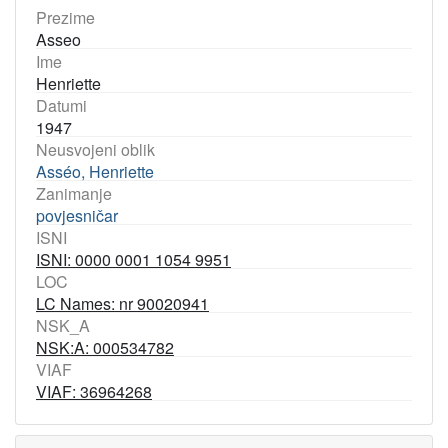
Prezime
Asseo
Ime
Henriette
Datumi
1947
Neusvojeni oblik
Asséo, Henriette
Zanimanje
povjesničar
ISNI
ISNI: 0000 0001 1054 9951
LOC
LC Names: nr 90020941
NSK_A
NSK:A: 000534782
VIAF
VIAF: 36964268