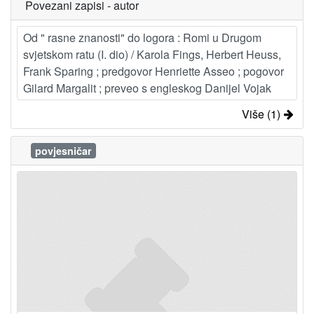
Povezani zapisi - autor
Od " rasne znanosti" do logora : Romi u Drugom
svjetskom ratu (I. dio) / Karola Fings, Herbert Heuss,
Frank Sparing ; predgovor Henriette Asseo ; pogovor
Gilard Margalit ; preveo s engleskog Danijel Vojak
Više (1)
povjesničar