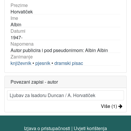
Prezime
Horvatiček
Ime
Albin
Datumi
1947-
Napomena
Autor publicira i pod pseudonimom: Albin Albin
Zanimanje
književnik
•
pjesnik
•
dramski pisac
Povezani zapisi - autor
Ljubav za Isadoru Duncan / A. Horvatiček
Više (1)
Izjava o pristupačnosti
|
Uvjeti korištenja