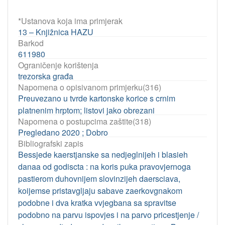
*Ustanova koja ima primjerak
13 – Knjižnica HAZU
Barkod
611980
Ograničenje korištenja
trezorska građa
Napomena o opisivanom primjerku(316)
Preuvezano u tvrde kartonske korice s crnim
platnenim hrptom; listovi jako obrezani
Napomena o postupcima zaštite(318)
Pregledano 2020 ; Dobro
Bibliografski zapis
Bessjede kaerstjanske sa nedjeglnijeh i blasieh
danaa od godiscta : na koris puka pravovjernoga
pastierom duhovnijem slovinzijeh daersciava,
koijemse pristavgljaju sabave zaerkovgnakom
podobne i dva kratka vvjegbana sa spravitse
podobno na parvu ispovjes i na parvo pricestjenje /