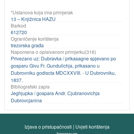
*Ustanova koja ima primjerak
13 – Knjižnica HAZU
Barkod
612720
Ograničenje korištenja
trezorska građa
Napomena o opisivanom primjerku(316)
Privezano uz: Dubravka / prikasagne spjevano po
gosparu Givu Fr. Gundulichja, prikasano u
Dubrovniku godiscta MDCXXVIII. - U Dubrovniku,
1837.
Bibliografski zapis
Jeghjupka / gospara Andr. Cjubranovichja
Dubrovcjanina
Izjava o pristupačnosti
|
Uvjeti korištenja
Impresum