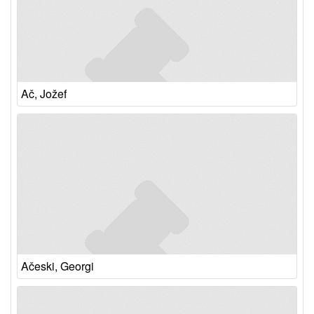
Ač, Jožef
Ačeski, Georgi