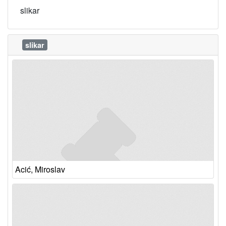
slikar
slikar
Acić, Miroslav