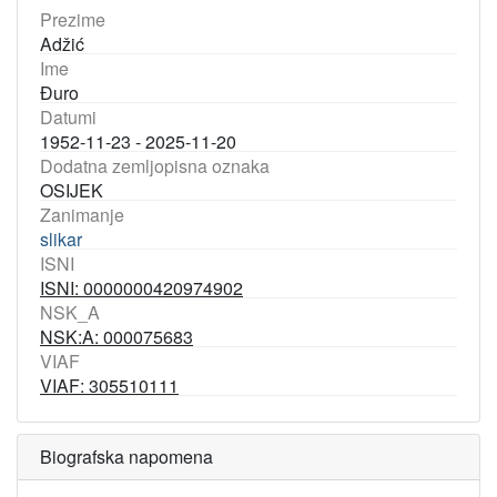
Prezime
Adžić
Ime
Đuro
Datumi
1952-11-23 - 2025-11-20
Dodatna zemljopisna oznaka
OSIJEK
Zanimanje
slikar
ISNI
ISNI: 0000000420974902
NSK_A
NSK:A: 000075683
VIAF
VIAF: 305510111
Biografska napomena