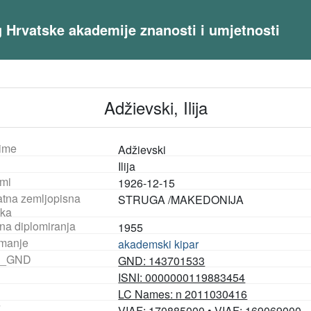
og Hrvatske akademije znanosti i umjetnosti
Adžievski, Ilija
ime
Adžievski
Ilija
mi
1926-12-15
tna zemljopisna
STRUGA /MAKEDONIJA
ka
na diplomiranja
1955
manje
akademski kipar
_GND
GND: 143701533
ISNI: 0000000119883454
LC Names: n 2011030416
F
VIAF: 170885000
•
VIAF: 169069000