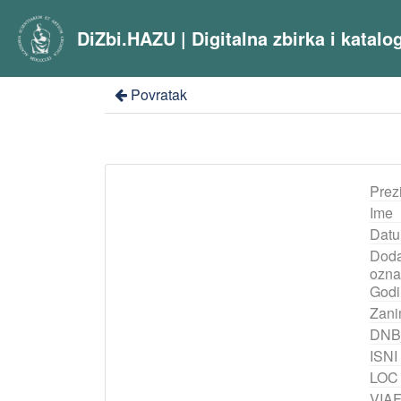
DiZbi.HAZU | Digitalna zbirka i katal
Povratak
Prez
Ime
Datu
Doda
ozna
Godi
Zani
DNB
ISNI
LOC
VIA