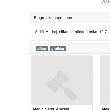
VIA
Biografska napomena
Ajdič, Andrej, slikar i grafičar (Laško, 12.
slikar
grafičar
Alagić Negri, Anessa
Aleks