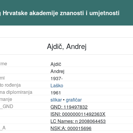
og Hrvatske akademije znanosti i umjetnosti
Ajdič, Andrej
ime
Ajdič
Andrej
mi
1937-
to rođenja
Laško
na diplomiranja
1961
manje
slikar
•
grafičar
_GND
GND: 119497832
ISNI: 000000011492363X
LC Names: n 2008064453
_A
NSK:A: 000015696