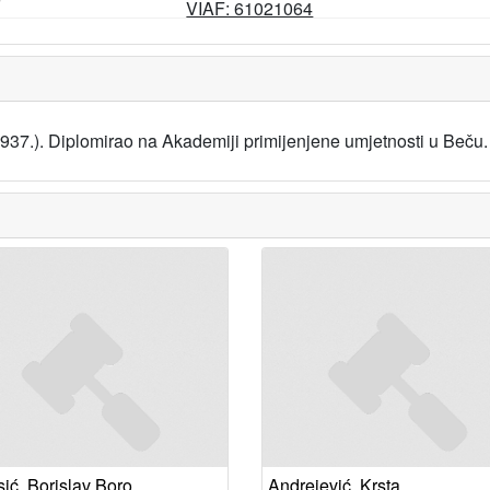
F
VIAF: 61021064
7.1937.). Diplomirao na Akademiji primijenjene umjetnosti u Beču.
ić, Borislav Boro
Andrejević, Krsta