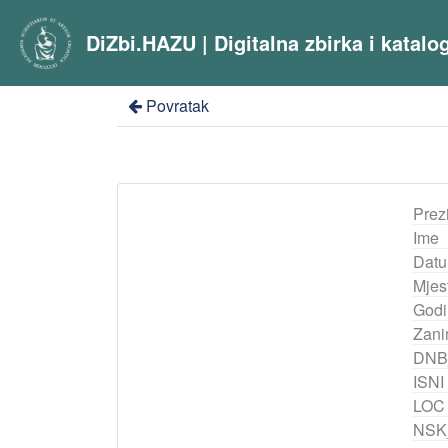
DiZbi.HAZU | Digitalna zbirka i katal
Povratak
Prez
Ime
Datu
Mjes
Godi
Zani
DNB
ISNI
LOC
NSK