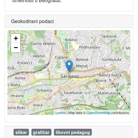
umetnosti u Beogradu.
Geokodirani podaci
+
−
Leaflet
| Map data ©
OpenStreetMap
contributors
slikar
grafičar
likovni pedagog