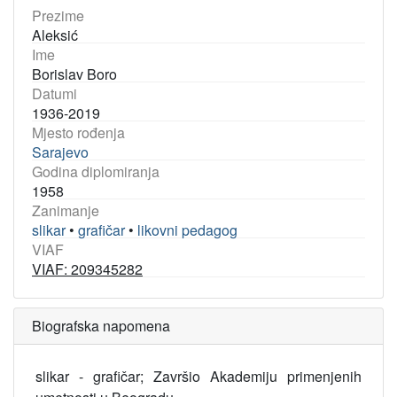
Prezime
Aleksić
Ime
Borislav Boro
Datumi
1936-2019
Mjesto rođenja
Sarajevo
Godina diplomiranja
1958
Zanimanje
slikar
•
grafičar
•
likovni pedagog
VIAF
VIAF: 209345282
Biografska napomena
slikar - grafičar; Završio Akademiju primenjenih