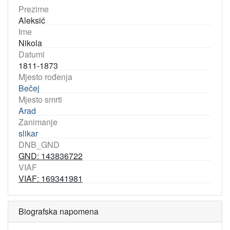
Prezime
Aleksić
Ime
Nikola
Datumi
1811-1873
Mjesto rođenja
Bečej
Mjesto smrti
Arad
Zanimanje
slikar
DNB_GND
GND: 143836722
VIAF
VIAF: 169341981
Biografska napomena