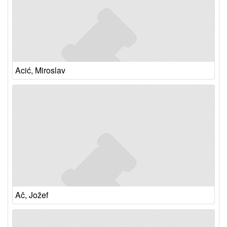
Acić, Miroslav
Ač, Jožef