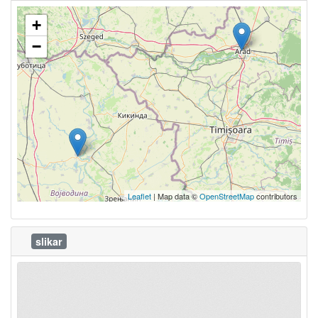
+
−
Leaflet
| Map data ©
OpenStreetMap
contributors
slikar