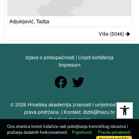
Adjukijević, Tadija
Više (5046)
Izjava o pristupačnosti
|
Uvjeti korištenja
Impresum
Open
© 2026 Hrvatska akademija znanosti i umjetnosti. Sva
prava pridržana. | Kontakt: dizbi@hazu.hr
Svi dostupni zapisi
Ova stranica koristi kolačiće radi poboljšanja korisničkog iskustva i
pružanja dodatnih funkcionalnosti.
Pojedinosti
Pravila privatnosti