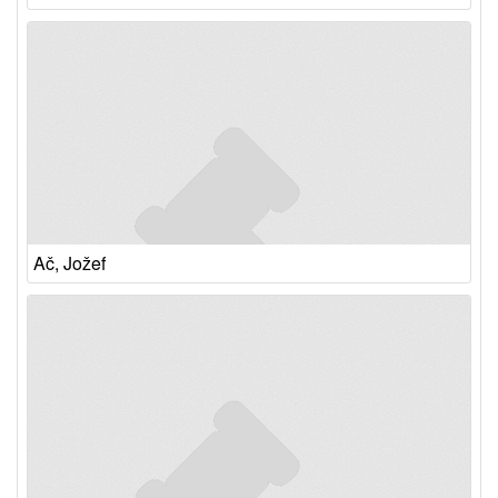
Ač, Jožef