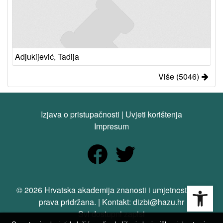
Adjukijević, Tadija
Više (5046)
Izjava o pristupačnosti
|
Uvjeti korištenja
Impresum
Open
© 2026 Hrvatska akademija znanosti i umjetnosti. Sva
prava pridržana. | Kontakt: dizbi@hazu.hr
Svi dostupni zapisi