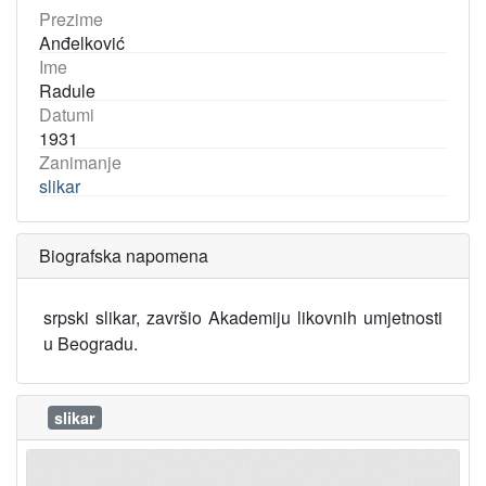
Prezime
Anđelković
Ime
Radule
Datumi
1931
Zanimanje
slikar
Biografska napomena
srpski slikar, završio Akademiju likovnih umjetnosti
u Beogradu.
slikar