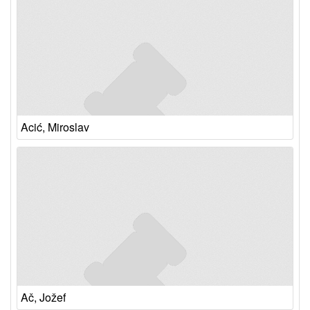
Acić, Miroslav
Ač, Jožef