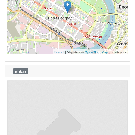
Leaflet
| Map data ©
OpenStreetMap
contributors
slikar