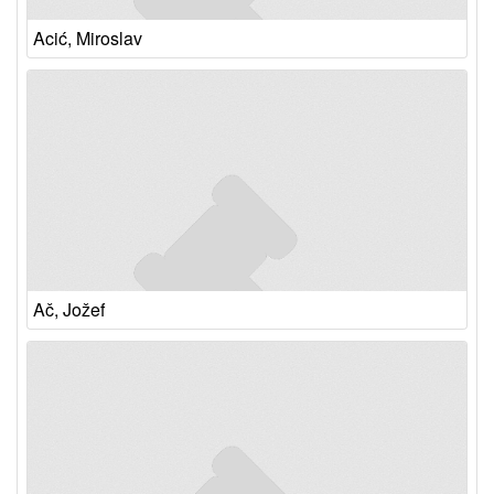
Acić, Miroslav
Ač, Jožef