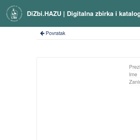
DiZbi.HAZU | Digitalna zbirka i katal
Povratak
Prez
Ime
Zani