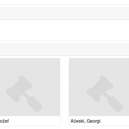
Jožef
Ačeski, Georgi