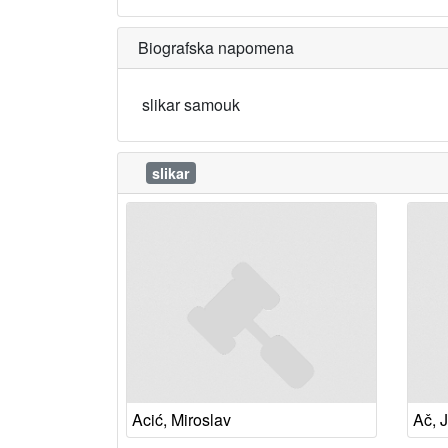
Biografska napomena
slikar samouk
slikar
Acić, Miroslav
Ač, 