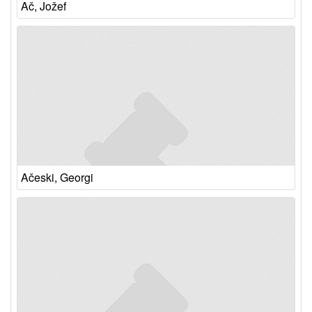
Ač, Jožef
Ačeski, Georgi