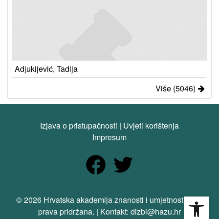
Adjukijević, Tadija
Više (5046)
Izjava o pristupačnosti
|
Uvjeti korištenja
Impresum
Open
© 2026 Hrvatska akademija znanosti i umjetnosti. Sva
prava pridržana. | Kontakt: dizbi@hazu.hr