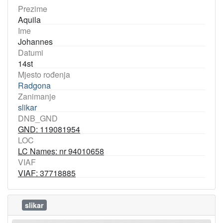
Prezime
Aquila
Ime
Johannes
Datumi
14st
Mjesto rođenja
Radgona
Zanimanje
slikar
DNB_GND
GND: 119081954
LOC
LC Names: nr 94010658
VIAF
VIAF: 37718885
slikar