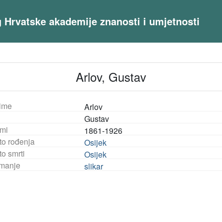
og Hrvatske akademije znanosti i umjetnosti
Arlov, Gustav
ime
Arlov
Gustav
mi
1861-1926
to rođenja
Osijek
o smrti
Osijek
manje
slikar