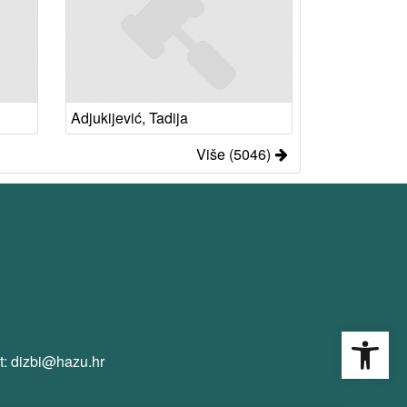
Adjukijević, Tadija
Više (5046)
Open
t: dizbi@hazu.hr