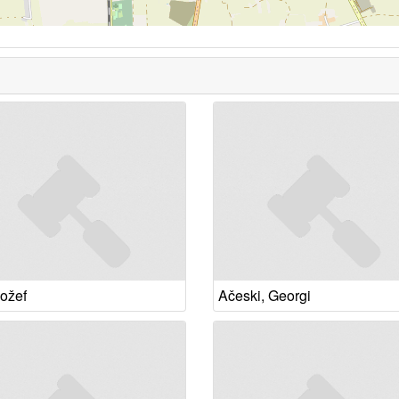
Jožef
Ačeski, Georgi