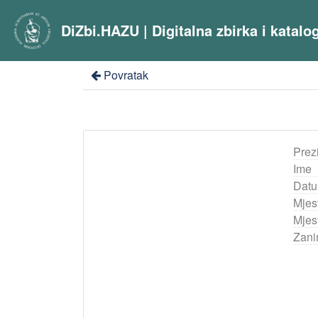
DiZbi.HAZU | Digitalna zbirka i katal
Povratak
Prez
Ime
Datu
Mjes
Mjest
Zani