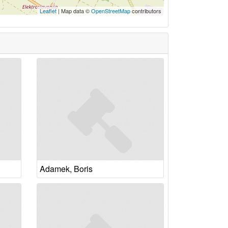
Leaflet
| Map data ©
OpenStreetMap
contributors
Adamek, Boris