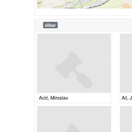
slikar
Acić, Miroslav
Ač, 