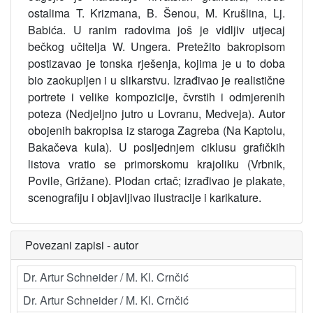
ostalima T. Krizmana, B. Šenou, M. Krušlina, Lj.
Babića. U ranim radovima još je vidljiv utjecaj
bečkog učitelja W. Ungera. Pretežito bakropisom
postizavao je tonska rješenja, kojima je u to doba
bio zaokupljen i u slikarstvu. Izrađivao je realistične
portrete i velike kompozicije, čvrstih i odmjerenih
poteza (Nedjeljno jutro u Lovranu, Medveja). Autor
obojenih bakropisa iz staroga Zagreba (Na Kaptolu,
Bakačeva kula). U posljednjem ciklusu grafičkih
listova vratio se primorskomu krajoliku (Vrbnik,
Povile, Grižane). Plodan crtač; izrađivao je plakate,
scenografiju i objavljivao ilustracije i karikature.
Povezani zapisi - autor
Dr. Artur Schneider / M. Kl. Crnčić
Dr. Artur Schneider / M. Kl. Crnčić