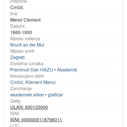
Prezime
Crnčić
Ime
Menci Clement
Datumi
1865-1930
Mjesto rođenja
Bruck an der Mur
Mjesto smrti
Zagreb
Dodatna oznaka
Preminuli član HAZU
•
Akademik
Neusvojeni oblik
Crnčić, Klement Menci
Zanimanje
akademski slikar
•
grafičar
Getty
ULAN: 500133050
ISNI
ISNI: 0000000118798311
LOC