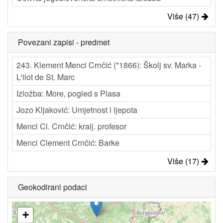
Više (47)
Povezani zapisi - predmet
243. Klement Menci Crnčić (*1866): Školj sv. Marka -
L'ilot de St. Marc
Izložba: More, pogled s Plasa
Jozo Kljaković: Umjetnost i ljepota
Menci Cl. Crnčić: kralj. profesor
Menci Clement Crnčić: Barke
Više (17)
Geokodirani podaci
+