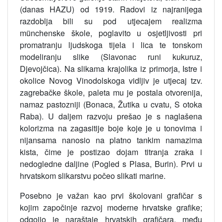
(danas HAZU) od 1919. Radovi iz najranijega
razdoblja bili su pod utjecajem realizma
münchenske škole, poglavito u osjetljivosti pri
promatranju ljudskoga tijela i lica te tonskom
modeliranju slike (Slavonac runi kukuruz,
Djevojčica). Na slikama krajolika iz primorja, Istre i
okolice Novog Vinodolskoga vidljiv je utjecaj tzv.
zagrebačke škole, paleta mu je postala otvorenija,
namaz pastozniji (Bonaca, Žutika u cvatu, S otoka
Raba). U daljem razvoju prešao je s naglašena
kolorizma na zagasitije boje koje je u tonovima i
nijansama nanosio na platno tankim namazima
kista, čime je postizao dojam titranja zraka i
nedogledne daljine (Pogled s Plasa, Burin). Prvi u
hrvatskom slikarstvu počeo slikati marine.
Posebno je važan kao prvi školovani grafičar s
kojim započinje razvoj moderne hrvatske grafike;
odgojio je naraštaje hrvatskih grafičara, među