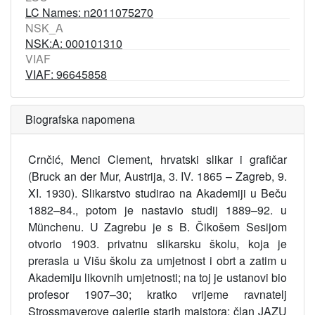
LC Names: n2011075270
NSK_A
NSK:A: 000101310
VIAF
VIAF: 96645858
Biografska napomena
Crnčić, Menci Clement, hrvatski slikar i grafičar
(Bruck an der Mur, Austrija, 3. IV. 1865 – Zagreb, 9.
XI. 1930). Slikarstvo studirao na Akademiji u Beču
1882–84., potom je nastavio studij 1889–92. u
Münchenu. U Zagrebu je s B. Čikošem Sesijom
otvorio 1903. privatnu slikarsku školu, koja je
prerasla u Višu školu za umjetnost i obrt a zatim u
Akademiju likovnih umjetnosti; na toj je ustanovi bio
profesor 1907–30; kratko vrijeme ravnatelj
Strossmayerove galerije starih majstora; član JAZU