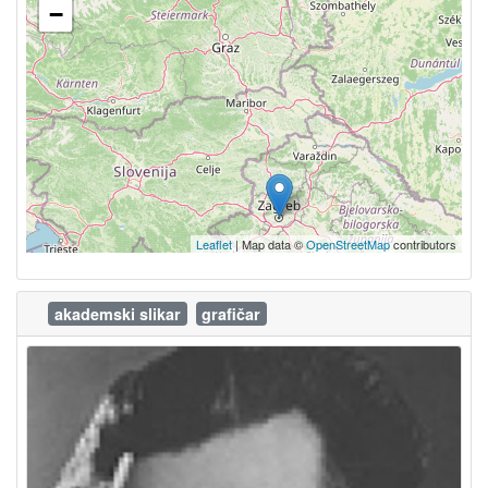
−
Leaflet
| Map data ©
OpenStreetMap
contributors
akademski slikar
grafičar