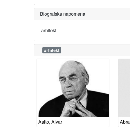
Biografska napomena
arhitekt
arhitekt
Aalto, Alvar
Abra