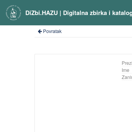
DiZbi.HAZU | Digitalna zbirka i katal
Povratak
Prez
Ime
Zani