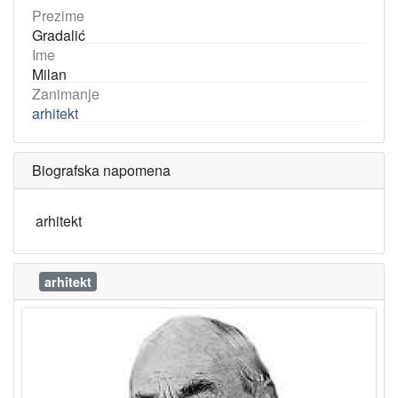
Prezime
Gradalić
Ime
Milan
Zanimanje
arhitekt
Biografska napomena
arhitekt
arhitekt