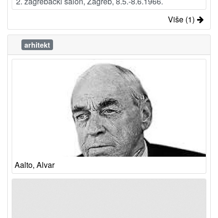
2. zagrebački salon, Zagreb, 8.5.-8.6.1966.
Više (1)
arhitekt
Aalto, Alvar