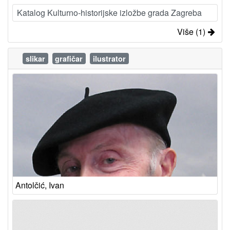
Katalog Kulturno-historijske izložbe grada Zagreba
Više (1)
slikar
grafičar
ilustrator
Antolčić, Ivan