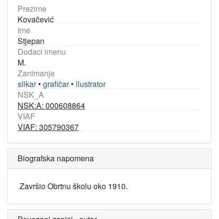
Prezime
Kovačević
Ime
Stjepan
Dodaci imenu
M.
Zanimanje
slikar
•
grafičar
•
ilustrator
NSK_A
NSK:A: 000608864
VIAF
VIAF: 305790367
Biografska napomena
Završio Obrtnu školu oko 1910.