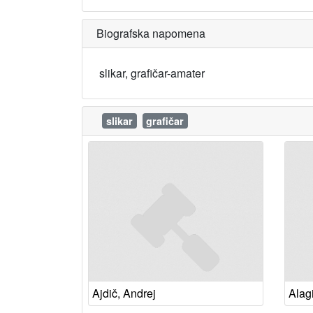
Biografska napomena
slikar, grafičar-amater
slikar
grafičar
Ajdič, Andrej
Alag