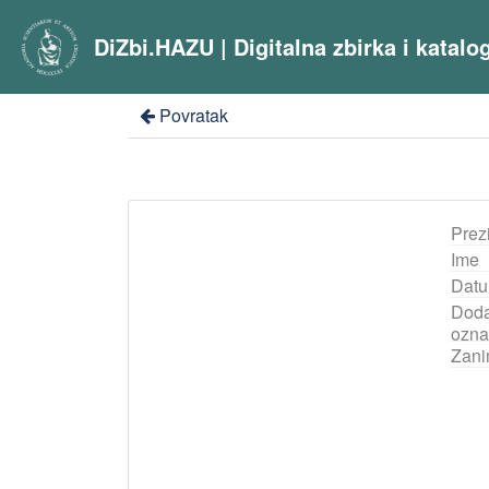
DiZbi.HAZU | Digitalna zbirka i katal
Povratak
Prez
Ime
Datu
Doda
ozna
Zani