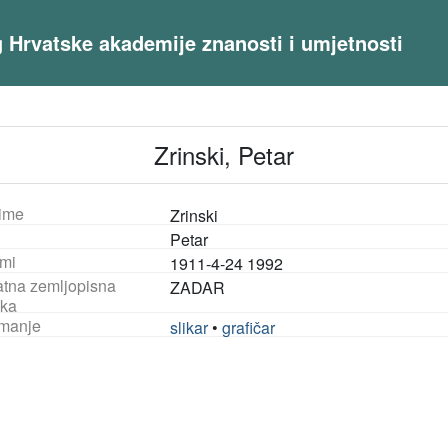
og Hrvatske akademije znanosti i umjetnosti
Zrinski, Petar
ime
Zrinski
Petar
mi
1911-4-24 1992
tna zemljopisna
ZADAR
ka
manje
slikar
•
grafičar