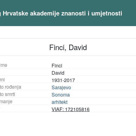
og Hrvatske akademije znanosti i umjetnosti
Finci, David
ime
Finci
David
mi
1931-2017
to rođenja
Sarajevo
o smrti
Sonoma
manje
arhitekt
F
VIAF: 172105816