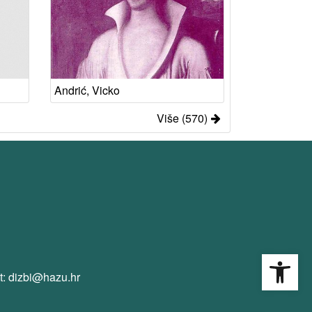
Andrić, Vicko
Više (570)
Open
t: dizbi@hazu.hr