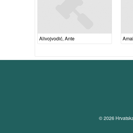
Alivojvodić, Ante
Amali
© 2026 Hrvatska