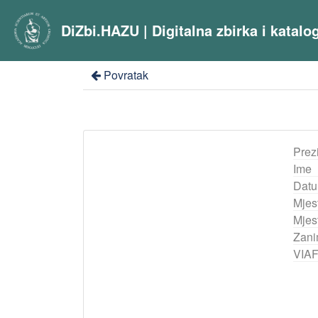
DiZbi.HAZU | Digitalna zbirka i katal
Povratak
Prez
Ime
Datu
Mjes
Mjest
Zani
VIA