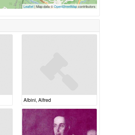
Leaflet
| Map data ©
OpenStreetMap
contributors
Albini, Alfred