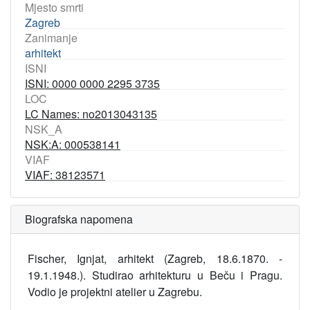
Mjesto smrti
Zagreb
Zanimanje
arhitekt
ISNI
ISNI: 0000 0000 2295 3735
LOC
LC Names: no2013043135
NSK_A
NSK:A: 000538141
VIAF
VIAF: 38123571
Biografska napomena
Fischer, Ignjat, arhitekt (Zagreb, 18.6.1870. -
19.1.1948.). Studirao arhitekturu u Beču i Pragu.
Vodio je projektni atelier u Zagrebu.