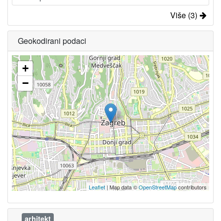
Više (3)
Geokodirani podaci
+
−
Leaflet
| Map data ©
OpenStreetMap
contributors
arhitekt