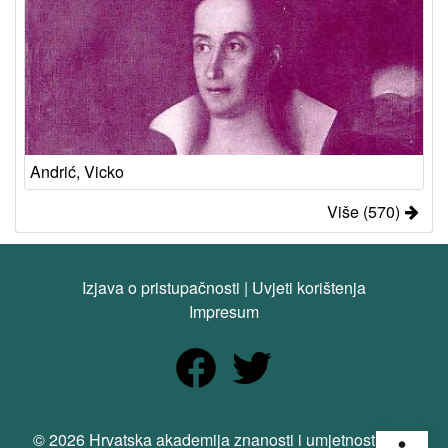
Andrić, Vicko
Više (570)
Izjava o pristupačnosti
|
Uvjeti korištenja
Impresum
Open
© 2026 Hrvatska akademija znanosti i umjetnosti. Sva